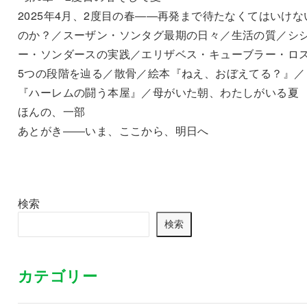
2025年4月、2度目の春――再発まで待たなくてはいけな
のか？／スーザン・ソンタグ最期の日々／生活の質／シ
ー・ソンダースの実践／エリザベス・キューブラー・
5つの段階を辿る／散骨／絵本『ねえ、おぼえてる？』／
『ハーレムの闘う本屋』／母がいた朝、わたしがいる夏
ほんの、一部
あとがき――いま、ここから、明日へ
検索
検索
カテゴリー