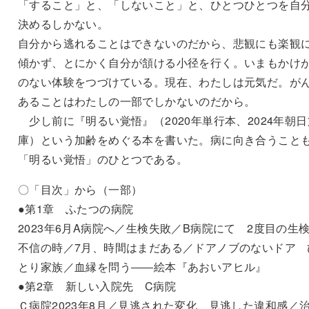
「すること」と、「しないこと」と、ひとつひとつを自
決めるしかない。
自分から逃れることはできないのだから、悲観にも楽観
傾かず、とにかく自分が頷ける小径を行く。いまもかけ
のない体験をつづけている。現在、わたしは元気だ。が
あることはわたしの一部でしかないのだから。
少し前に『明るい覚悟』（2020年単行本、2024年朝日
庫）という加齢をめぐる本を書いた。病に向き合うこと
「明るい覚悟」のひとつである。
〇「目次」から（一部）
●第1章 ふたつの病院
2023年6月A病院へ／生検失敗／B病院にて 2度目の生
不信の時／7月、時間はまだある／ドアノブのないドア 
とり家族／血縁を問う――絵本『あおいアヒル』
●第2章 新しい入院先 C病院
Ｃ病院2023年8月／見逃された変化、見逃した違和感／