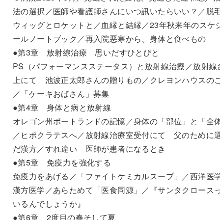
法の選択／医師や看護師さんにいつ訊いたらいい？／脱
ウィッグとロケットと／血縁と結縁／23年秋来年のスケ
ールノートブック／再入院悪寒から、身体と食べもの
●第3章 放射線治療 思いだすひとびと
PS（パフォーマンスステータス）と放射線治療／放射線
上にて 池波正太郎さんの贈りもの／クレヨンハウスの
／「ケーキおばさん」募集
●第4章 身体と病と放射線
オレゴン州ポートランドの記憶／身体の「部位」と「全
／ヒポクラテスへ／放射線治療室受付にて 父のために
だ漢方／すれ違い 医師が患者になるとき
●第5章 免疫力を強化する
免疫力をあげる／「ファイトケミカルスープ」／西洋医
漢方医学／あらためて「医食同源」／『サンタクロース
いるんでしょうか』
●第6章 2度目の春そして夏