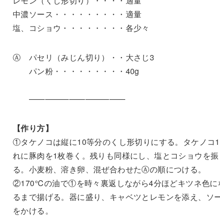
レモン（くし形切り）・・・・適量
中濃ソース・・・・・・・・・適量
塩、コショウ・・・・・・・・各少々
Ⓐ パセリ（みじん切り）・・大さじ3
パン粉・・・・・・・・・40g
————————————
【作り方】
①タケノコは縦に10等分のくし形切りにする。タケノコ
れに豚肉を1枚巻く。残りも同様にし、塩とコショウを振
る。小麦粉、溶き卵、混ぜ合わせたⒶの順につける。
②170℃の油で①を時々裏返しながら4分ほどキツネ色に
るまで揚げる。器に盛り、キャベツとレモンを添え、ソ
をかける。