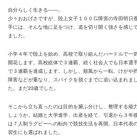
自分らしく生きる――。
少々おおげさですが、陸上女子１００㍍障害の寺田明日
手には、そんな地に足をつけ、道を切り開く強さを感じ
ました。
小学４年で陸上を始め、高校で取り組んだハードルで一
開花します。高校総体で３連覇、続く社会人でも日本選
で３連覇を達成します。しかし、順風から一転。けがや
障害などが重なり、スパイクを脱ぐまでに追い込まれま
た。まだ23歳でした。
そこから立ち直ったのは目的を腑ふ分けし、整理する能
しょうか。結婚と大学進学、出産を経て、引退から３年
は７人制ラグビーへの転向で競技生活を再開。日本代表
習生にも選ばれました。