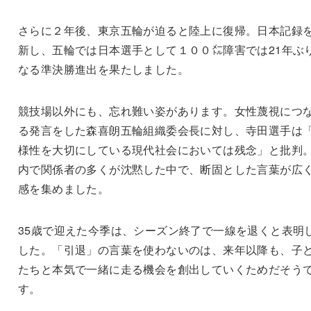
さらに２年後、東京五輪が迫ると陸上に復帰。日本記録
新し、五輪では日本選手として１００㍍障害では21年ぶ
なる準決勝進出を果たしました。
競技場以外にも、忘れ難い姿があります。女性蔑視につ
る発言をした森喜朗五輪組織委会長に対し、寺田選手は
様性を大切にしている現代社会においては残念」と批判
内で関係者の多くが沈黙した中で、断固とした言葉が広
感を集めました。
35歳で迎えた今季は、シーズン終了で一線を退くと表明
した。「引退」の言葉を使わないのは、来年以降も、子
たちと本気で一緒に走る機会を創出していくためだそう
す。