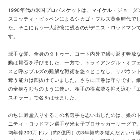
1990年代の米国プロバスケットは、マイケル・ジョーダ
スコッティ・ピッペンによるシカゴ・ブルズ黄金時代で
た。そこにもう一人記憶に残るのがデニス・ロッドマン
す。
派手な髪、全身のタトゥー、コート内外で繰り返す奔放
動は賛否を呼びました。一方で、トライアングル・オフ
スと呼ぶブルズの難解な戦術を悠々とこなし、リバウン
奪う能力は図抜けていました。さらに圧巻は守りです。
の全身をむちのように使い、相手の得点源を抑え込む「
スキラー」で名をはせました。
のちに殿堂入りするこの名選手を思い出したのは、娘の
ニティ・ロッドマン選手が米女子プロサッカーリーグで
均年俸200万ドル（約3億円）の3年契約を結んだという